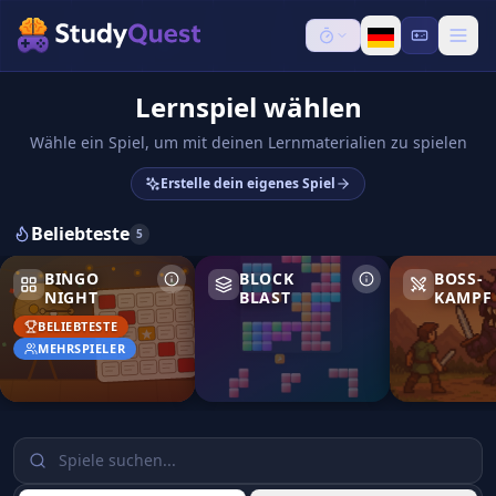
Lernspiel wählen
Wähle ein Spiel, um mit deinen Lernmaterialien zu spielen
Erstelle dein eigenes Spiel
Beliebteste
5
Bingo Night
Block Blast
Boss-Kampf
BINGO
BLOCK
BOSS-
NIGHT
BLAST
KAMPF
BELIEBTESTE
MEHRSPIELER