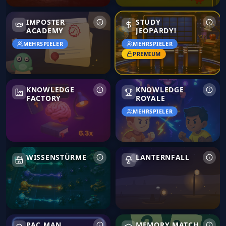
Imposter Academy
IMPOSTER
STUDY
ACADEMY
JEOPARDY!
MEHRSPIELER
MEHRSPIELER
PREMIUM
Knowledge Factory
Knowledge Royale
KNOWLEDGE
KNOWLEDGE
FACTORY
ROYALE
MEHRSPIELER
Wissenstürme
Lanternfall
WISSENSTÜRME
LANTERNFALL
Pac Man
Memory Match
PAC MAN
MEMORY MATCH