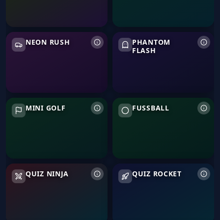
Neon Rush
Phantom Flash
NEON RUSH
PHANTOM
FLASH
Mini Golf
Fußball
MINI GOLF
FUSSBALL
Quiz Ninja
Quiz Rocket
QUIZ NINJA
QUIZ ROCKET