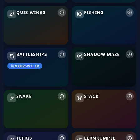
Quiz Wings
Fishing
QUIZ WINGS
FISHING
Battleships
Shadow Maze
BATTLESHIPS
SHADOW MAZE
MEHRSPIELER
Snake
Stack
SNAKE
STACK
Tetris
TETRIS
LERNKUMPEL