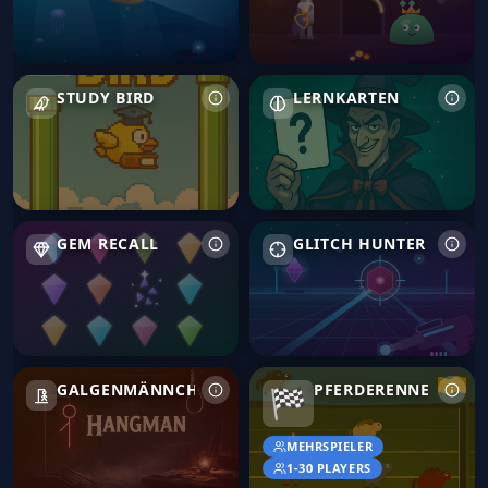
Study Bird
Lernkarten
STUDY BIRD
LERNKARTEN
Gem Recall
Glitch Hunter
GEM RECALL
GLITCH HUNTER
Galgenmännchen
Pferderennen
GALGENMÄNNCHEN
PFERDERENNEN
🏁
MEHRSPIELER
1-30 PLAYERS