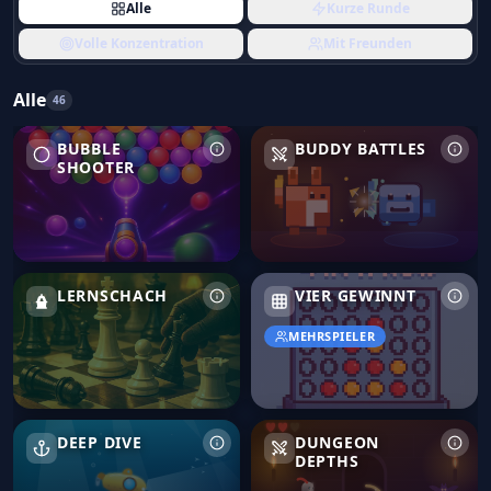
Alle
Kurze Runde
Volle Konzentration
Mit Freunden
Alle
46
Bubble Shooter
Buddy Battles
BUBBLE
BUDDY BATTLES
SHOOTER
Lernschach
Vier gewinnt
LERNSCHACH
VIER GEWINNT
MEHRSPIELER
Deep Dive
Dungeon Depths
DEEP DIVE
DUNGEON
DEPTHS