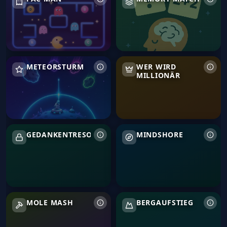
Meteorsturm
Wer wird Millionär
METEORSTURM
WER WIRD
MILLIONÄR
Gedankentresor
Mindshore
GEDANKENTRESOR
MINDSHORE
Mole Mash
Bergaufstieg
MOLE MASH
BERGAUFSTIEG