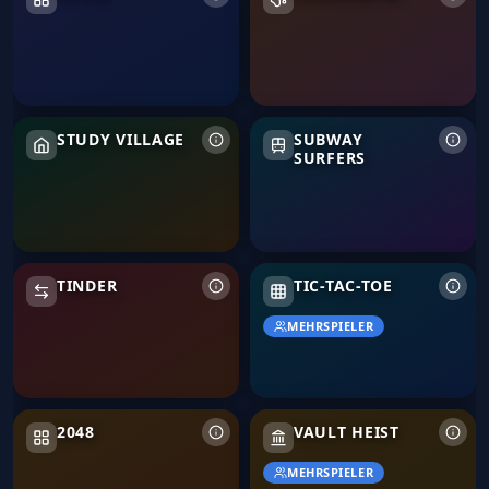
Study Village
Subway Surfers
STUDY VILLAGE
SUBWAY
SURFERS
Tinder
TINDER
TIC-TAC-TOE
MEHRSPIELER
2048
Vault Heist
2048
VAULT HEIST
MEHRSPIELER