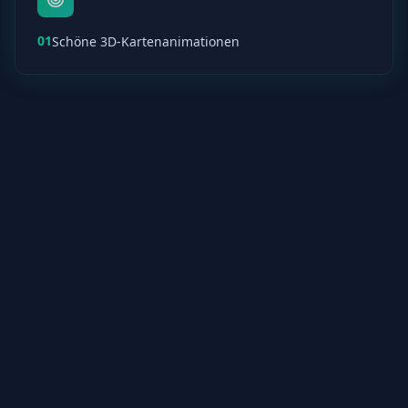
01
Schöne 3D-Kartenanimationen
02
Verfolge deinen Fortschritt und dein Wissen
03
Lernen mit Spaced Repetition