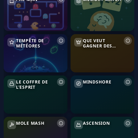
Tempête de Météores
Qui veut gagner des millions
TEMPÊTE DE
QUI VEUT
MÉTÉORES
GAGNER DES
MILLIONS
Le Coffre de l’Esprit
Mindshore
LE COFFRE DE
MINDSHORE
L’ESPRIT
Mole Mash
Ascension
MOLE MASH
ASCENSION