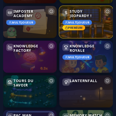
Imposter Academy
IMPOSTER
STUDY
ACADEMY
JEOPARDY !
MULTIJOUEUR
MULTIJOUEUR
PREMIUM
Knowledge Factory
Knowledge Royale
KNOWLEDGE
KNOWLEDGE
FACTORY
ROYALE
MULTIJOUEUR
Tours du Savoir
Lanternfall
TOURS DU
LANTERNFALL
SAVOIR
Pac Man
Memory Match
PAC MAN
MEMORY MATCH