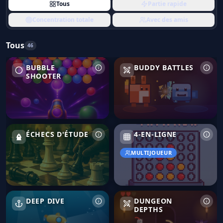
Tous
Partie rapide
Concentration totale
Avec des amis
Tous
46
Bubble Shooter
Buddy Battles
BUBBLE
BUDDY BATTLES
SHOOTER
Échecs d'étude
4-en-ligne
ÉCHECS D'ÉTUDE
4-EN-LIGNE
MULTIJOUEUR
Deep Dive
Dungeon Depths
DEEP DIVE
DUNGEON
DEPTHS