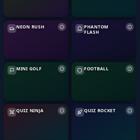
Neon Rush
Phantom Flash
NEON RUSH
PHANTOM
FLASH
Mini Golf
Football
MINI GOLF
FOOTBALL
Quiz Ninja
Quiz Rocket
QUIZ NINJA
QUIZ ROCKET