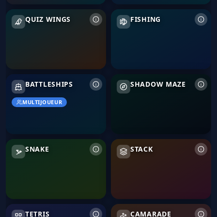
Quiz Wings
Fishing
QUIZ WINGS
FISHING
Battleships
Shadow Maze
BATTLESHIPS
SHADOW MAZE
MULTIJOUEUR
Snake
Stack
SNAKE
STACK
Tetris
TETRIS
CAMARADE