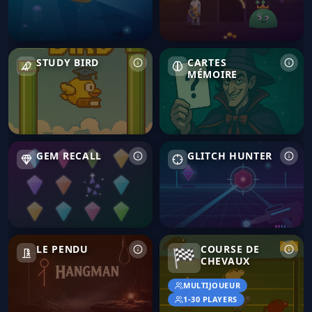
Study Bird
Cartes mémoire
STUDY BIRD
CARTES
MÉMOIRE
Gem Recall
Glitch Hunter
GEM RECALL
GLITCH HUNTER
Le Pendu
Course de Chevaux
LE PENDU
COURSE DE
🏁
CHEVAUX
MULTIJOUEUR
1-30 PLAYERS