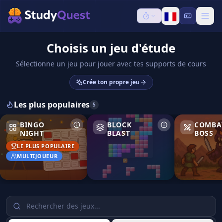
Choisis un jeu d'étude
Sélectionne un jeu pour jouer avec tes supports de cours
Crée ton propre jeu
Les plus populaires
5
Bingo Night
Block Blast
Combat de B
BINGO
BLOCK
COMBA
NIGHT
BLAST
BOSS
LE PLUS POPULAIRE
MULTIJOUEUR