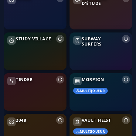
D'ÉTUDE
Study Village
Subway Surfers
STUDY VILLAGE
SUBWAY
SURFERS
Tinder
TINDER
MORPION
MULTIJOUEUR
2048
Vault Heist
2048
VAULT HEIST
MULTIJOUEUR