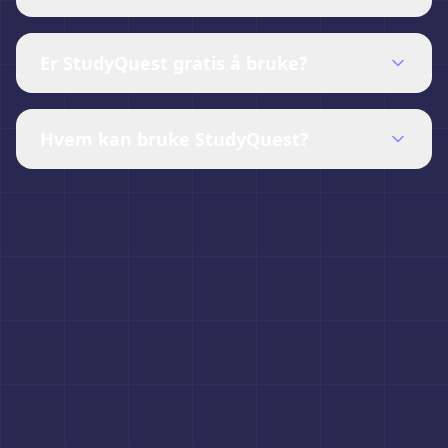
Er StudyQuest gratis å bruke?
Hvem kan bruke StudyQuest?