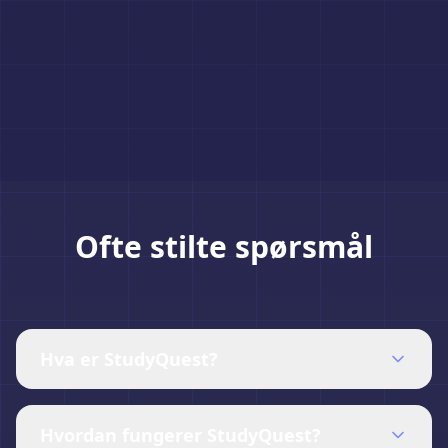
Ofte stilte spørsmål
Hva er StudyQuest?
Hvordan fungerer StudyQuest?