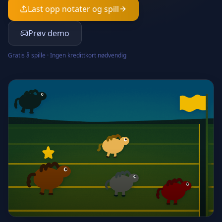
Last opp notater og spill
Prøv demo
Gratis å spille · Ingen kredittkort nødvendig