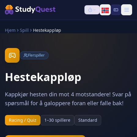
Hjem
Spill
Hestekappløp
Flerspiller
Hestekappløp
Kappkjør hesten din mot 4 motstandere! Svar på
spørsmål for å galoppere foran eller falle bak!
Racing / Quiz
1–30 spillere
Standard