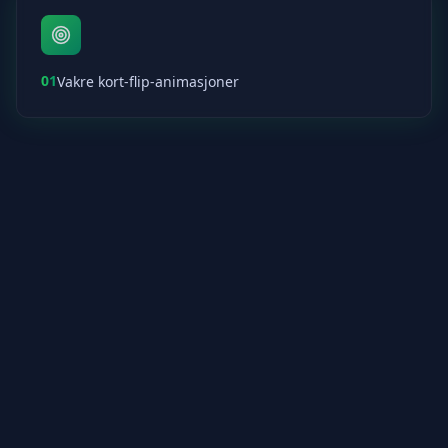
01
Vakre kort-flip-animasjoner
02
Spor trekk og tid
03
Perfekt for spaced repetition-læring