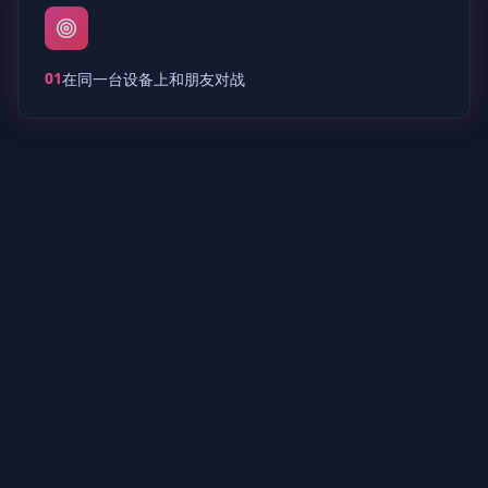
01
在同一台设备上和朋友对战
02
答对题目才能放下棋子
03
流畅的棋子下落动画